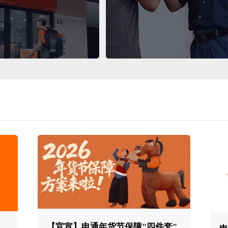
亿级包裹信息
升级，全链路
【官宣】申通年货节保障"四件套"