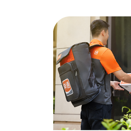
体验力
需求极速响应，快
理赔，精准诊断。
去合作
差异力