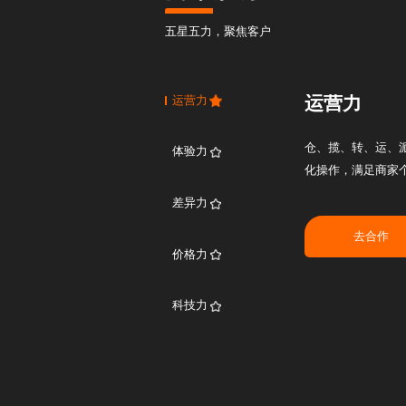
五星五力，聚焦客户
运营力
运营力
仓、揽、转、运、
体验力
化操作，满足商家
差异力
去合作
价格力
科技力